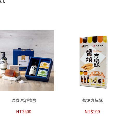
食用。
瑞春沐浴禮盒
醬燒方塊酥
NT$500
NT$100