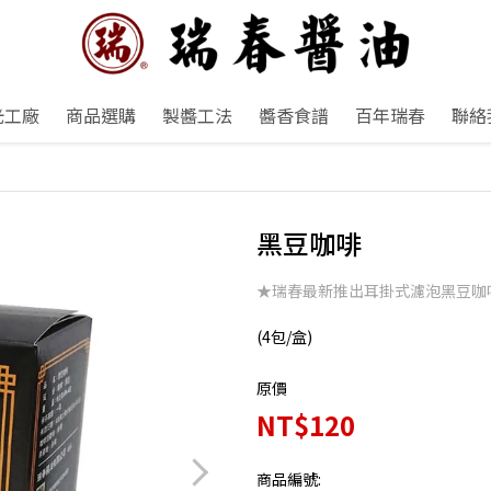
光工廠
商品選購
製醬工法
醬香食譜
百年瑞春
聯絡
黑豆咖啡
★瑞春最新推出耳掛式濾泡黑豆咖
(4包/盒)
原價
NT$120
商品編號: