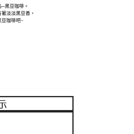
品─黑豆咖啡。
有著淡淡黑豆香，
豆咖啡吧~