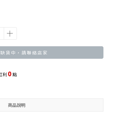
 缺 貨 中 ， 請 聯 絡 店 家
0
紅利
點
商品說明