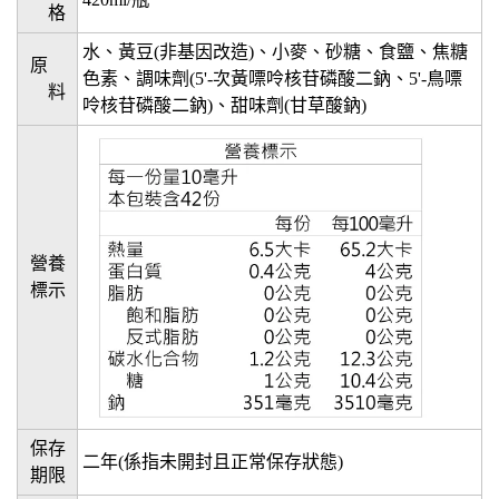
格
水、黃豆(非基因改造)、小麥、砂糖、食鹽、焦糖
原
色素、調味劑(5'-次黃嘌呤核苷磷酸二鈉、5'-鳥嘌
料
呤核苷磷酸二鈉)、甜味劑(甘草酸鈉)
營養
標示
保存
二年(係指未開封且正常保存狀態)
期限