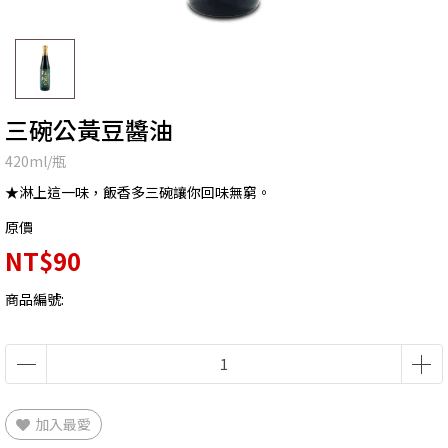
三碗公黃豆醬油
420ml/瓶
★淋上這一味，飯香多三碗讓你回味無窮。
原價
NT$90
商品編號:
加入最愛