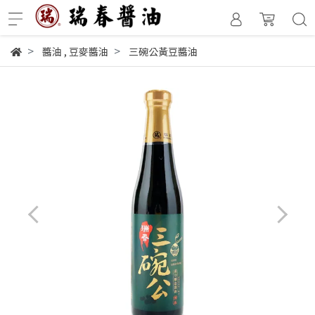
醬油
,
豆麥醬油
三碗公黃豆醬油