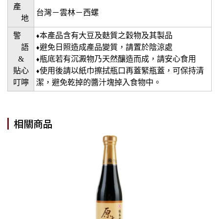
產
台灣－雲林－西螺
地
警
本產品含有大豆及麩質之穀物及其製品
♦
語
避免日照造成產品變質，請置於陰涼處
♦
&
瓶底若有沉澱物乃天然釀造而成，請安心食用
♦
貼心
使用後請以紙巾擦拭瓶口再蓋緊瓶蓋，可保持清
♦
叮嚀
潔，避免乾掉的醬汁塊掉入食物中。
相關商品