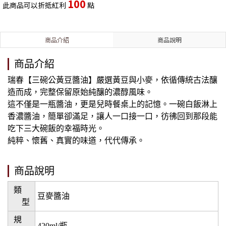
100
此商品可以折抵紅利
點
商品介紹
商品說明
商品介紹
瑞春【三碗公黃豆醬油】嚴選黃豆與小麥，依循傳統古法釀
造而成，完整保留原始純釀的濃醇風味。
這不僅是一瓶醬油，更是兒時餐桌上的記憶。一碗白飯淋上
香濃醬油，簡單卻滿足，讓人一口接一口，彷彿回到那段能
吃下三大碗飯的幸福時光。
純粹、懷舊、真實的味道，代代傳承。
商品說明
類
豆麥醬油
型
規
420ml/瓶