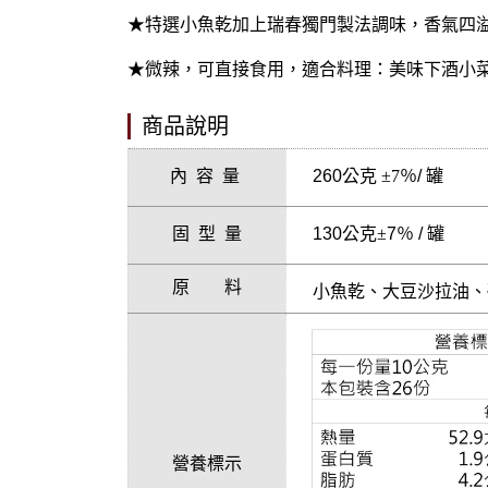
★特選小魚乾加上瑞春獨門製法調味，香氣四
★微辣，可直接食用，適合料理：美味下酒小
商品說明
內 容 量
260公克
±7
％/ 罐
固 型 量
130公克
±
7％ / 罐
原 料
小魚乾、大豆沙拉油、
營養標示