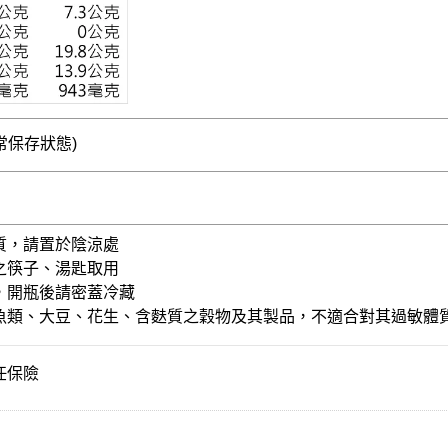
常保存狀態)
質，請置於陰涼處
之筷子、湯匙取用
，開瓶後請密蓋冷藏
魚類、大豆、花生、含麩質之穀物及其製品，不適合對其過敏體
任保險