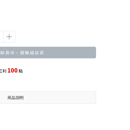
 缺 貨 中 ， 請 聯 絡 店 家
100
紅利
點
商品說明