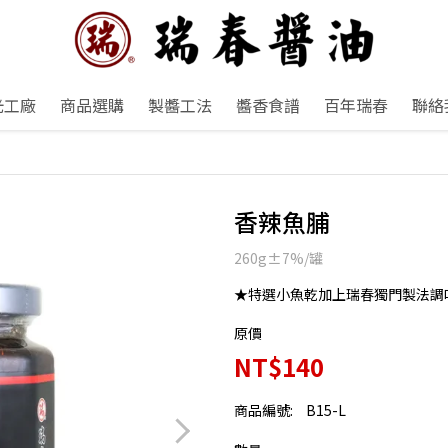
光工廠
商品選購
製醬工法
醬香食譜
百年瑞春
聯絡
香辣魚脯
260g±7%/罐
★特選小魚乾加上瑞春獨門製法調
原價
NT$140
商品編號:
B15-L