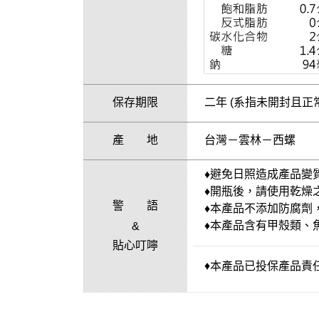
保存期限
二年
(系指未開封且正
產 地
台灣－雲林－西螺
♦避免日照造成產品變
♦開瓶後，請使用乾燥
警 語
♦本產品不添加防腐劑
♦本產品含有甲殼類、
&
貼心叮嚀
♦
本產品已投保產品責