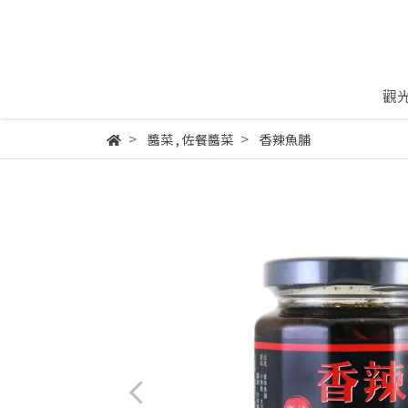
觀
醬菜
,
佐餐醬菜
香辣魚脯