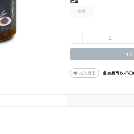
數量
單瓶
目 前
加入最愛
此商品可以折抵