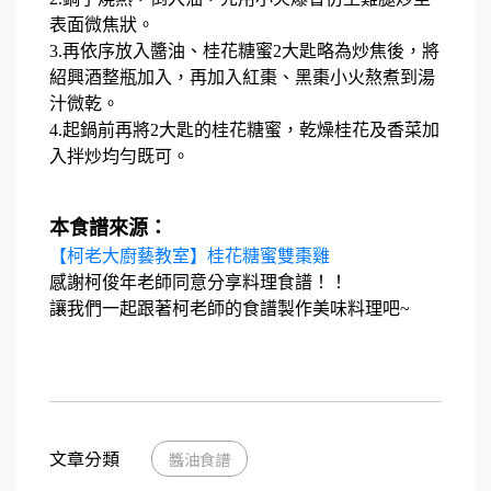
表面微焦狀。
3.再依序放入醬油、桂花糖蜜2大匙略為炒焦後，將
紹興酒整瓶加入，再加入紅棗、黑棗小火熬煮到湯
汁微乾。
4.起鍋前再將2大匙的桂花糖蜜，乾燥桂花及香菜加
入拌炒均勻既可。
本食譜來源：
【柯老大廚藝教室】桂花糖蜜雙棗雞
感謝柯俊年老師同意分享料理食譜！！
讓我們一起跟著柯老師的食譜製作美味料理吧~
文章分類
醬油食譜