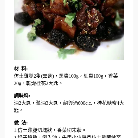
材 料:
仿土雞腿2隻(去骨)，黑棗100g，紅棗100g，香菜
20g，乾燥桂花2大匙。
調味料:
油2大匙，醬油3大匙，紹興酒600c.c.，桂花糖蜜4大
匙。
做 法:
1.仿土雞腿切塊狀，香菜切末狀。
2.鍋子燒熱，倒入油，先用小火爆香仿土雞腿炒至